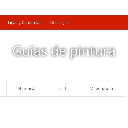
Ligas y Campañas
Descargas
Guías de pintura
Historical
Sci-fi
Videotutorial