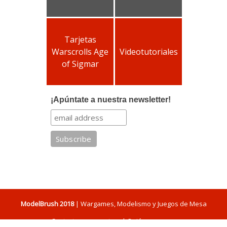
Tarjetas
Warscrolls Age
Videotutoriales
of Sigmar
¡Apúntate a nuestra newsletter!
ModelBrush 2018
| Wargames, Modelismo y Juegos de Mesa
Contacta con nosotros
|
Quiénes somos