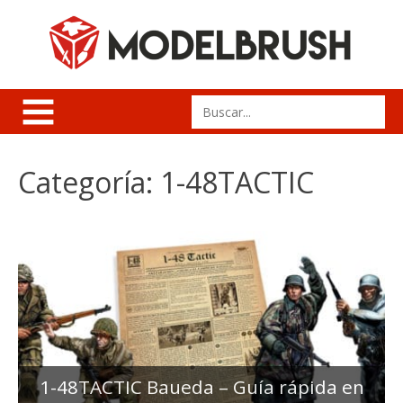
Skip
to
content
Search
for:
Categoría:
1-48TACTIC
1-48TACTIC Baueda – Guía rápida en