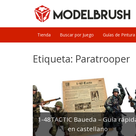
Skip
to
content
Tienda
Buscar por Juego
Guías de Pintura
Etiqueta:
Paratrooper
1-48TACTIC Baueda – Guía rápid
en castellano