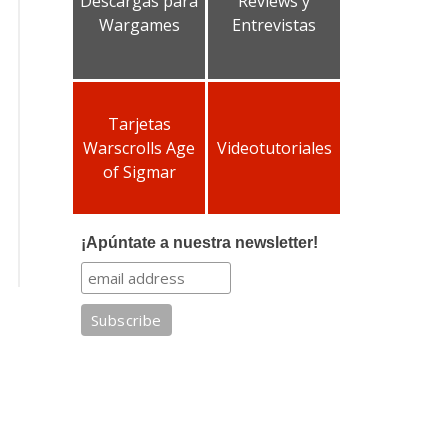
Descargas para
Reviews y
Wargames
Entrevistas
Tarjetas
Warscrolls Age
Videotutoriales
of Sigmar
¡Apúntate a nuestra newsletter!