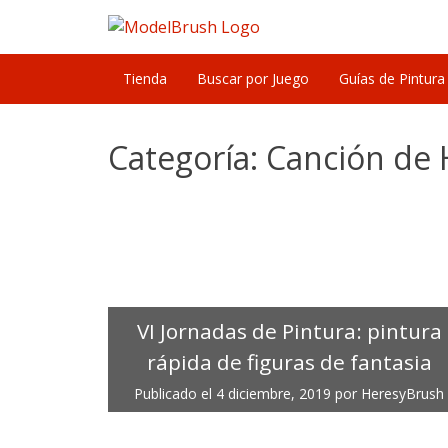
Skip
to
content
Tienda
Buscar por Juego
Guías de Pintura
Categoría:
Canción de 
VI Jornadas de Pintura: pintura
rápida de figuras de fantasia
Publicado el
4 diciembre, 2019
por
HeresyBrush