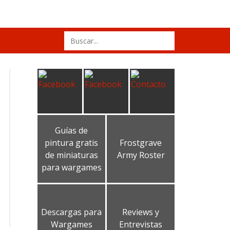
Search
for:
Guías de
pintura gratis
Frostgrave
de miniaturas
Army Roster
para wargames
Descargas para
Reviews y
Wargames
Entrevistas