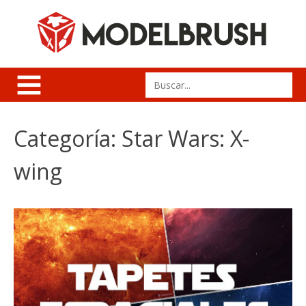
Skip
to
content
Search
for:
Categoría:
Star Wars: X-
wing