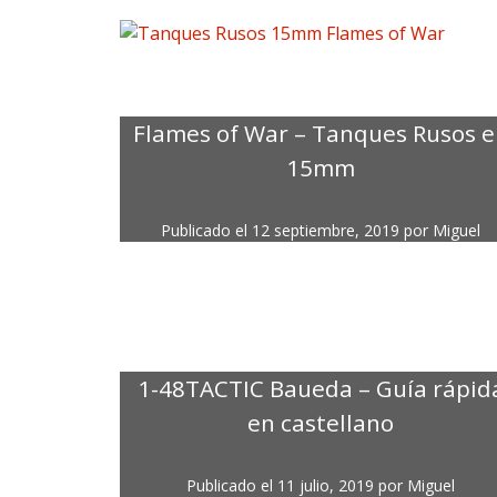
Flames of War – Tanques Rusos 
15mm
Publicado el
12 septiembre, 2019
por
Miguel
1-48TACTIC Baueda – Guía rápid
en castellano
Publicado el
11 julio, 2019
por
Miguel