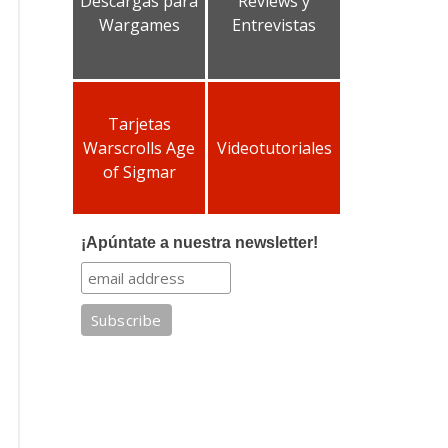
Descargas para
Reviews y
Wargames
Entrevistas
Tarjetas
Warscrolls Age
Videotutoriales
of Sigmar
¡Apúntate a nuestra newsletter!