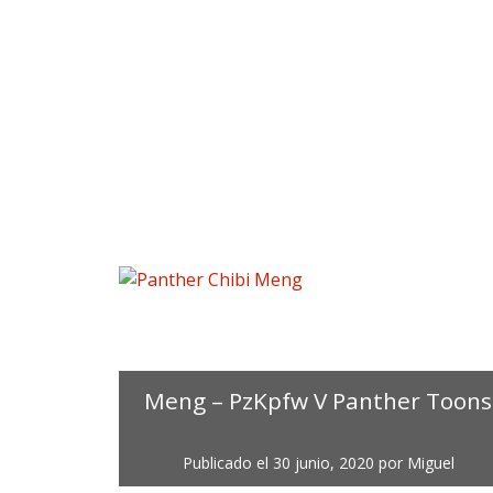
Meng – PzKpfw V Panther Toons
Publicado el
30 junio, 2020
por
Miguel