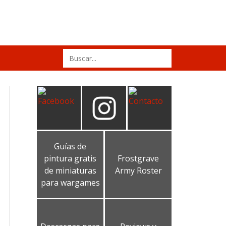
Search
for:
Guías de
pintura gratis
Frostgrave
de miniaturas
Army Roster
para wargames