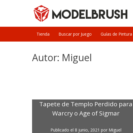
Skip
to
content
Tienda
Buscar por Juego
Guías de Pintura
Autor:
Miguel
Tapete de Templo Perdido para
Warcry o Age of Sigmar
Publicado el
8 junio, 2021
por
Miguel