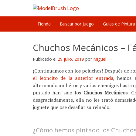
Skip
to
content
Tienda
Buscar por Juego
Guías de Pintura
Chuchos Mecánicos – Fá
Publicado el
29 julio, 2019
por
Miguel
¡Continuamos con los peluches! Después de rom
el leoncito de la anterior entrada
, hemos 
alternando un héroe y varios enemigos hasta 
pintado han sido los
Chuchos Mecánicos
. C
desgraciadamente, ella no les trató demasiado
juguete que ose desafiar su reinado.
¿Cómo hemos pintado los Chuchos