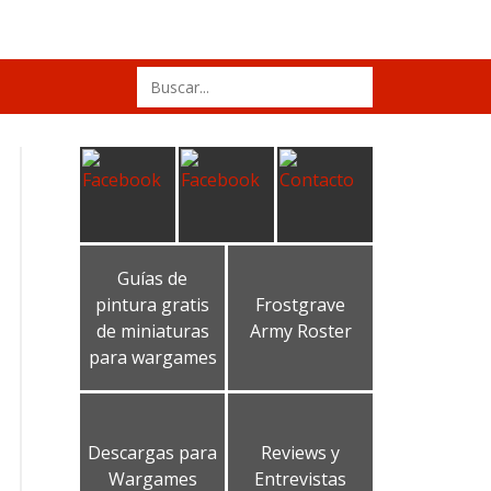
Search
for:
Guías de
pintura gratis
Frostgrave
de miniaturas
Army Roster
para wargames
Descargas para
Reviews y
Wargames
Entrevistas