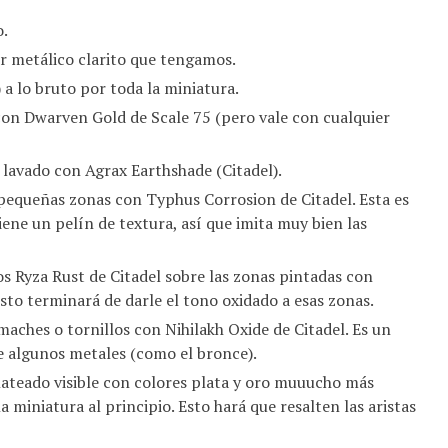
o.
or metálico clarito que tengamos.
a lo bruto por toda la miniatura.
con Dwarven Gold de Scale 75 (pero vale con cualquier
 lavado con Agrax Earthshade (Citadel).
pequeñas zonas con Typhus Corrosion de Citadel. Esta es
ene un pelín de textura, así que imita muy bien las
os Ryza Rust de Citadel sobre las zonas pintadas con
sto terminará de darle el tono oxidado a esas zonas.
aches o tornillos con Nihilakh Oxide de Citadel. Es un
de algunos metales (como el bronce).
lateado visible con colores plata y oro muuucho más
a miniatura al principio. Esto hará que resalten las aristas