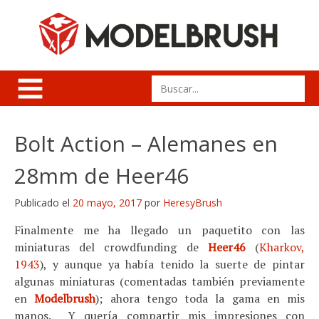
Skip
to
content
Search
for:
Bolt Action – Alemanes en
28mm de Heer46
Publicado el
20 mayo, 2017
por
HeresyBrush
Finalmente me ha llegado un paquetito con las
miniaturas del crowdfunding de
Heer46
(
Kharkov,
1943
), y aunque ya había tenido la suerte de pintar
algunas miniaturas (comentadas también previamente
en
Modelbrush
); ahora tengo toda la gama en mis
manos. Y quería compartir mis impresiones con