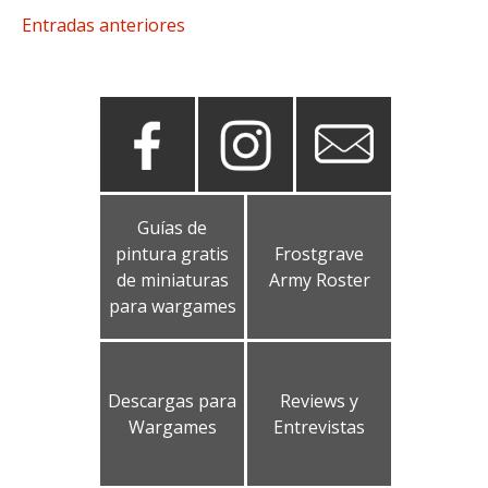
Navegación
Entradas anteriores
de
entradas
Guías de
pintura gratis
Frostgrave
de miniaturas
Army Roster
para wargames
Descargas para
Reviews y
Wargames
Entrevistas