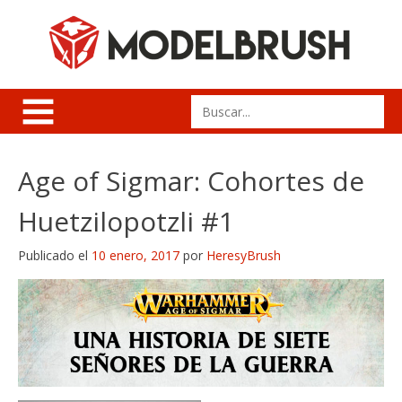
Skip
to
content
Search
for:
Age of Sigmar: Cohortes de
Huetzilopotzli #1
Publicado el
10 enero, 2017
por
HeresyBrush