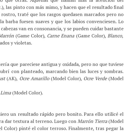
o que otras. Aquellas que llaman más la atención del
.), las pinto con más mimo, y hacen que el resultado final
l rostro, traté que los rasgos quedasen marcados pero no
la barba fuesen suaves y que los labios convenciesen. Lo
s cabezas van en consonancia, y se pueden cuidar bastante
Marrón
(Game Color),
Carne Enana
(Game Color),
Blanco
,
dos y violetas.
ería que pareciese antigua y oxidada, pero no que tuviese
cubrí con planteado, marcando bien las luces y sombras.
ust
(AK),
Ocre Amarillo
(Model Color),
Ocre Verde
(Model
 Lima
(Model Color).
iero un resultado rápido pero bonito. Para ello utilicé el
a dar textura al terreno. Luego con
Marrón Tierra
(Model
 Color) pinté el color terroso. Finalmente, tras pegar la