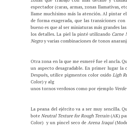
zonas que trabajo con más detalle y cuidad
espectador (caras, armas, zonas llamativas, etc
llame muchísimo más la atención. Al pintar e
de forma exagerada, que las transiciones con 
bueno es que al ser miniaturas más grandes la
los detalles. La piel la pinté utilizando
Carne 
Negro
y varias combinaciones de tonos anaranja
Otra zona en la que me esmeré fue el ancla. Qu
un aspecto desagradable. En primer lugar la 
Después, utilice pigmentos color oxido
Ligh R
Color) y alg
unos tornos verdosos como por ejemplo
Verde
La peana del ejército va a ser muy sencilla. Qu
bote
Neutral Texture for Rough Terrain
(AK) par
Color) y un pincel seco de
Arena Iraquí
(Model