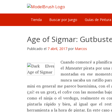
Skip
to
content
Tienda
Buscar por Juego
Guías de Pintura
Age of Sigmar: Gutbust
Publicado el
7 abril, 2017
por
Marcos
Cuando comencé a planificar
el
Maneater
pirata por una 
montadas en ese momento!
nunca sacaba un ratillo para
mini en general me parece buenísima, con el a
(¡sí! es un grot), el cofre con las monedas baj
como el ninja o el verdugo, realmente es co
pintarla rápido y bien, al igual que el res
herramienta a la hora de pintar. En este caso 