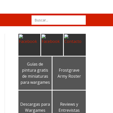
Search
for:
Guías de
pintura gratis
Frostgrave
de miniaturas
Army Roster
para wargames
Descargas para
Reviews y
Wargames
Entrevistas