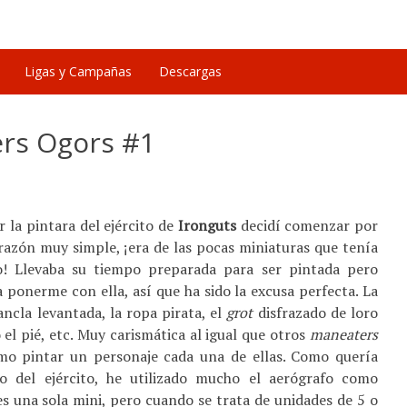
Ligas y Campañas
Descargas
ers Ogors #1
 la pintara del ejército de
Ironguts
decidí comenzar por
razón muy simple, ¡era de las pocas miniaturas que tenía
 Llevaba su tiempo preparada para ser pintada pero
 ponerme con ella, así que ha sido la excusa perfecta. La
ncla levantada, la ropa pirata, el
grot
disfrazado de loro
o el pié, etc. Muy carismática al igual que otros
maneaters
mo pintar un personaje cada una de ellas. Como quería
to del ejército, he utilizado mucho el aerógrafo como
es una sola mini, pero cuando se trata de unidades de 5 o