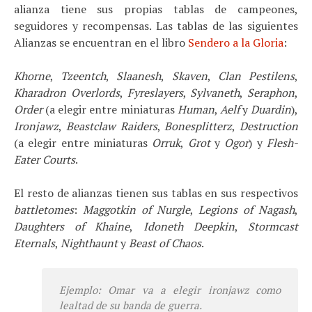
alianza tiene sus propias tablas de campeones,
seguidores y recompensas. Las tablas de las siguientes
Alianzas se encuentran en el libro
Sendero a la Gloria
:
Khorne
,
Tzeentch
,
Slaanesh
,
Skaven
,
Clan Pestilens
,
Kharadron Overlords
,
Fyreslayers
,
Sylvaneth
,
Seraphon
,
Order
(a elegir entre miniaturas
Human
,
Aelf
y
Duardin
),
Ironjawz
,
Beastclaw Raiders
,
Bonesplitterz
,
Destruction
(a elegir entre miniaturas
Orruk
,
Grot
y
Ogor
) y
Flesh-
Eater Courts
.
El resto de alianzas tienen sus tablas en sus respectivos
battletomes
:
Maggotkin of Nurgle
,
Legions of Nagash
,
Daughters of Khaine
,
Idoneth Deepkin
,
Stormcast
Eternals
,
Nighthaunt
y
Beast of Chaos
.
Ejemplo: Omar va a elegir
ironjawz
como
lealtad de su banda de guerra.