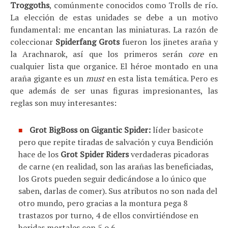
Troggoths
, comúnmente conocidos como Trolls de río.
La elección de estas unidades se debe a un motivo
fundamental: me encantan las miniaturas. La razón de
coleccionar
Spiderfang Grots
fueron los jinetes araña y
la Arachnarok, así que los primeros serán
core
en
cualquier lista que organice. El héroe montado en una
araña gigante es un
must
en esta lista temática. Pero es
que además de ser unas figuras impresionantes, las
reglas son muy interesantes:
Grot BigBoss on Gigantic Spider:
líder basicote
pero que repite tiradas de salvación y cuya Bendición
hace de los
Grot Spider Riders
verdaderas picadoras
de carne (en realidad, son las arañas las beneficiadas,
los Grots pueden seguir dedicándose a lo único que
saben, darlas de comer). Sus atributos no son nada del
otro mundo, pero gracias a la montura pega 8
trastazos por turno, 4 de ellos convirtiéndose en
heridas mortales con 5 o 6.