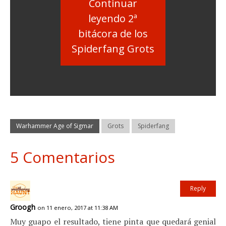
Continuar
leyendo 2ª
bitácora de los
Spiderfang Grots
Warhammer Age of Sigmar
Grots
Spiderfang
5 Comentarios
Reply
Groogh
on 11 enero, 2017 at 11:38 AM
Muy guapo el resultado, tiene pinta que quedará genial