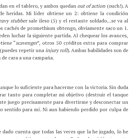
dan en el tablero, y ambos quedan
out of action
(ouch!). A
e heridas. Mi líder obtiene un 2: obtiene la condición
eavy stubber
sale ileso (5) y el restante soldado…se va al
ntos cachés de promethium obtengo, obviamente saco un 1.
den luchar la siguiente partida. Al chequear los avances,
btiene “
scavenger
”, otros 50 créditos extra para comprar
 (puedes repetir una
injury roll
). Ambas habilidades son de
es de cara a una campaña.
nque lo suficiente para hacerme con la victoria. Sin duda
rar tanto para completar mi objetivo (destruir el tanque
ste juego precisamente para divertirme y desconectar un
o sentido para mí. Ni aun habiendo perdido por culpa de
 dado cuenta que todas las veces que la he jugado, lo he