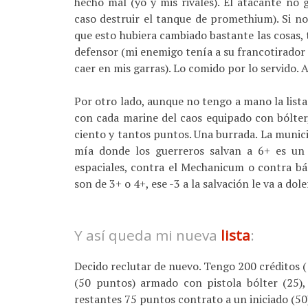
hecho mal (yo y mis rivales). El atacante no
caso destruir el tanque de promethium). Si no
que esto hubiera cambiado bastante las cosas, 
defensor (mi enemigo tenía a su francotirador 
caer en mis garras). Lo comido por lo servido. 
Por otro lado, aunque no tengo a mano la lista 
con cada marine del caos equipado con bólter
ciento y tantos puntos. Una burrada. La muni
mía donde los guerreros salvan a 6+ es un 
espaciales, contra el Mechanicum o contra bá
son de 3+ o 4+, ese -3 a la salvación le va a do
Y así queda mi nueva
lista
:
Decido reclutar de nuevo. Tengo 200 créditos 
(50 puntos) armado con pistola bólter (25)
restantes 75 puntos contrato a un iniciado (