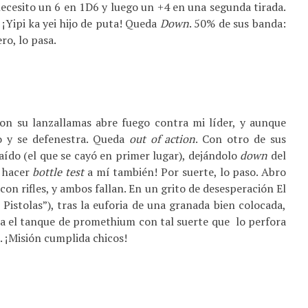
 necesito un 6 en 1D6 y luego un +4 en una segunda tirada.
! ¡Yipi ka yei hijo de puta! Queda
Down
. 50% de sus banda:
ro, lo pasa.
Con su lanzallamas abre fuego contra mi líder, y aunque
io y se defenestra. Queda
out of action
. Con otro de sus
aído (el que se cayó en primer lugar), dejándolo
down
del
a hacer
bottle test
a mí también! Por suerte, lo paso. Abro
on rifles, y ambos fallan. En un grito de desesperación El
Pistolas”), tras la euforia de una granada bien colocada,
tra el tanque de promethium con tal suerte que lo perfora
s. ¡Misión cumplida chicos!