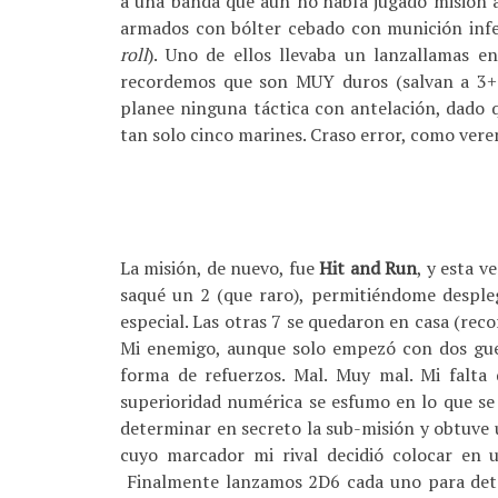
a una banda que aún no había jugado misión a
armados con bólter cebado con munición infer
roll
). Uno de ellos llevaba un lanzallamas e
recordemos que son MUY duros (salvan a 3+ 
planee ninguna táctica con antelación, dado 
tan solo cinco marines. Craso error, como ver
La misión, de nuevo, fue
Hit and Run
, y esta v
saqué un 2 (que raro), permitiéndome despleg
especial. Las otras 7 se quedaron en casa (rec
Mi enemigo, aunque solo empezó con dos guer
forma de refuerzos. Mal. Muy mal. Mi falta d
superioridad numérica se esfumo en lo que se
determinar en secreto la sub-misión y obtuve
cuyo marcador mi rival decidió colocar en 
Finalmente lanzamos 2D6 cada uno para dete