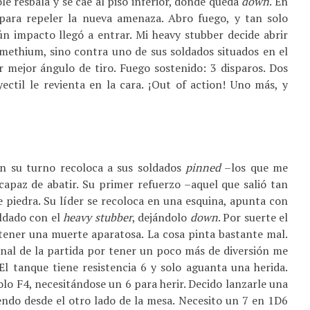
le resbala y se cae al piso inferior, donde queda
down
. En
para repeler la nueva amenaza. Abro fuego, y tan solo
ún impacto llegó a entrar. Mi heavy stubber decide abrir
methium, sino contra uno de sus soldados situados en el
r mejor ángulo de tiro. Fuego sostenido: 3 disparos. Dos
yectil le revienta en la cara. ¡Out of action! Uno más, y
En su turno recoloca a sus soldados
pinned
–los que me
 capaz de abatir. Su primer refuerzo –aquel que salió tan
de piedra. Su líder se recoloca en una esquina, apunta con
oldado con el
heavy stubber
, dejándolo
down
. Por suerte el
y tener una muerte aparatosa. La cosa pinta bastante mal.
final de la partida por tener un poco más de diversión me
l tanque tiene resistencia 6 y solo aguanta una herida.
olo F4, necesitándose un 6 para herir. Decido lanzarle una
endo desde el otro lado de la mesa. Necesito un 7 en 1D6