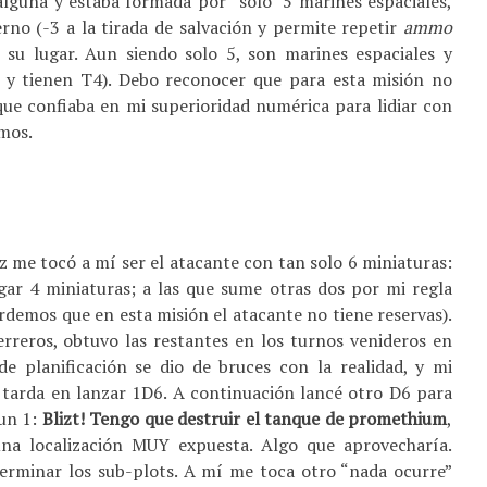
lguna y estaba formada por “solo” 5 marines espaciales,
no (-3 a la tirada de salvación y permite repetir
ammo
n su lugar. Aun siendo solo 5, son marines espaciales y
y tienen T4). Debo reconocer que para esta misión no
que confiaba en mi superioridad numérica para lidiar con
emos.
ez me tocó a mí ser el atacante con tan solo 6 miniaturas:
ar 4 miniaturas; a las que sume otras dos por mi regla
ordemos que en esta misión el atacante no tiene reservas).
reros, obtuvo las restantes en los turnos venideros en
e planificación se dio de bruces con la realidad, y mi
 tarda en lanzar 1D6. A continuación lancé otro D6 para
 un 1:
Blizt! Tengo que destruir el tanque de promethium
,
una localización MUY expuesta. Algo que aprovecharía.
rminar los sub-plots. A mí me toca otro “nada ocurre”