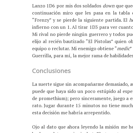
Lanzo 1D6 por mis dos soldados
down
que que
continuación miro que les pasa en la tabla d
“Frenzy” y se pierde la siguiente partida. El
h
infierno con un 1. Al tirar 1D3 para ver cua
Mi rival no pierde ningún guerrero y todos pue
elijo al recién bautizado “El Pistolas” quien o
equipo o reclutar. Mi enemigo obtiene “
medic
”
Guerrilla, para mí, la mejor rama de habilidad
Conclusiones
La suerte sigue sin acompañarme demasiado, au
puede que haya sido un poco estúpido al espe
de promethium); pero sinceramente, juego a e
rato. Jugar durante 15 minutos no tiene much
esta decisión me habría arrepentido.
Ojo al dato que ahora leyendo la misión me he