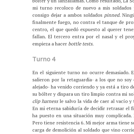
bólter y un lanzallamas. Como resultado, La So
mi turno recoloco de nuevo a mis soldados 
consigo dejar a ambos soldados
pinned
. Ning
finalmente fuego, no contra el tanque de pro
centro, el que quedó expuesto al querer tene
fallan. El tercero entra por el nasal y el pro
empieza a hacer
bottle tests
.
Turno 4
En el siguiente turno no ocurre demasiado. 
salieron por la retaguardia- a los que no soy
alejado- ha venido corriendo y ya está a tiro 
su bólter y dispara un tiro limpio contra mi s
clip
harness
le salvo la vida de caer al vacío 
En mi eterna sabiduría de decidir retrasar el 
ha puesto en una situación muy complicada. E
Pero tiene resistencia 6. Mi mejor arma tiene s
carga de demolición al soldado que vino corri