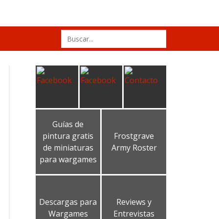
Search
for:
Guías de
pintura gratis
Frostgrave
de miniaturas
Army Roster
para wargames
Descargas para
Reviews y
Wargames
Entrevistas