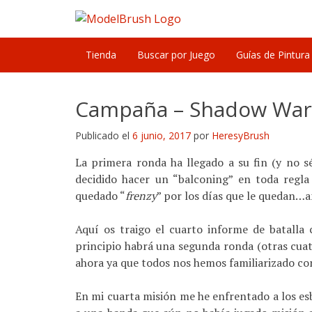
Skip
to
content
Tienda
Buscar por Juego
Guías de Pintura
Campaña – Shadow War
Publicado el
6 junio, 2017
por
HeresyBrush
La primera ronda ha llegado a su fin (y no s
decidido hacer un “balconing” en toda regla
quedado “
frenzy
” por los días que le quedan…a
Aquí os traigo el cuarto informe de batalla 
principio habrá una segunda ronda (otras cua
ahora ya que todos nos hemos familiarizado con
En mi cuarta misión me he enfrentado a los esb