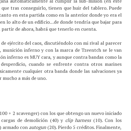
 gana automáticamente al cumplir la sub-misión (en este
 que tras conseguirlo, tienen que huir del tablero. Puede
tanto en esta partida como en la anterior donde yo era el
en lo alto de un edificio…de donde tendría que bajar para
A partir de ahora, habrá que tenerlo en cuenta.
de ejército del caos, discutiéndolo con mi rival al parecer
, munición inferno y con la marca de Tzeentch se le van
ción inferno es MUY cara, y aunque contra bandas como la
desperdicio, cuando se enfrente contra otros marines
sicamente cualquier otra banda donde las salvaciones ya
ler mucho a más de uno.
(100 + 2 scavenger) con los que obtengo un nuevo iniciado
, cargas de demolición (40) y
clip harness
(10). Con los
50) armado con
autogun
(20). Pierdo 5 créditos. Finalmente,