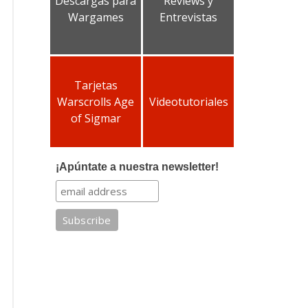
Descargas para
Reviews y
Wargames
Entrevistas
Tarjetas
Warscrolls Age
Videotutoriales
of Sigmar
¡Apúntate a nuestra newsletter!