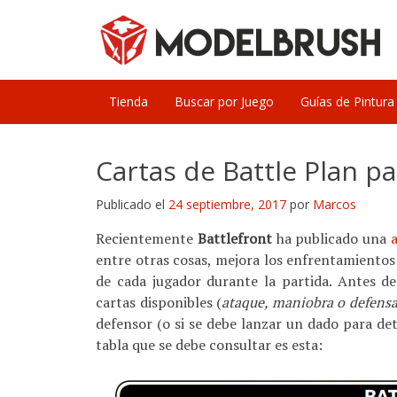
Skip
to
content
Tienda
Buscar por Juego
Guías de Pintura
Cartas de Battle Plan p
Publicado el
24 septiembre, 2017
por
Marcos
Recientemente
Battlefront
ha publicado una
entre otras cosas, mejora los enfrentamientos
de cada jugador durante la partida. Antes de
cartas disponibles (
ataque, maniobra o defens
defensor (o si se debe lanzar un dado para de
tabla que se debe consultar es esta: