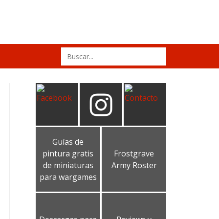
Search
for:
Guías de
pintura gratis
Frostgrave
de miniaturas
Army Roster
para wargames