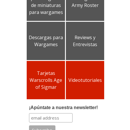
de miniaturas
Army Roster
para wargames
Descargas para
Reviews y
Wargames
Entrevistas
Tarjetas
Warscrolls Age
Videotutoriales
of Sigmar
¡Apúntate a nuestra newsletter!