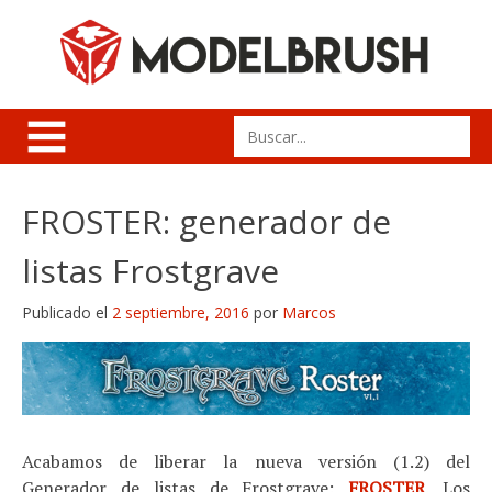
Skip
to
content
Search
for:
FROSTER: generador de
listas Frostgrave
Publicado el
2 septiembre, 2016
por
Marcos
Acabamos de liberar la nueva versión (1.2) del
Generador de listas de Frostgrave:
FROSTER
. Los