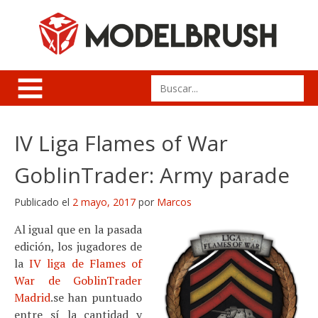
Skip
to
content
Search
for:
IV Liga Flames of War
GoblinTrader: Army parade
Publicado el
2 mayo, 2017
por
Marcos
Al igual que en la pasada
edición, los jugadores de
la
IV liga de Flames of
War de GoblinTrader
Madrid
.se han puntuado
entre sí la cantidad y