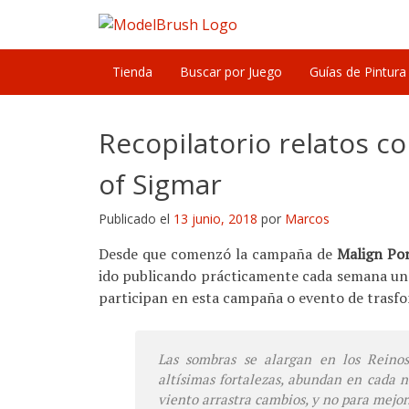
Skip
to
content
Tienda
Buscar por Juego
Guías de Pintura
Recopilatorio relatos c
of Sigmar
Publicado el
13 junio, 2018
por
Marcos
Desde que comenzó la campaña de
Malign Po
ido publicando prácticamente cada semana uno
participan en esta campaña o evento de trasfo
Las sombras se alargan en los Reinos
altísimas fortalezas, abundan en cada n
viento arrastra cambios, y no para mejor