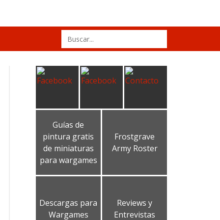
Search
for:
Guías de
pintura gratis
Frostgrave
de miniaturas
Army Roster
para wargames
Descargas para
Reviews y
Wargames
Entrevistas