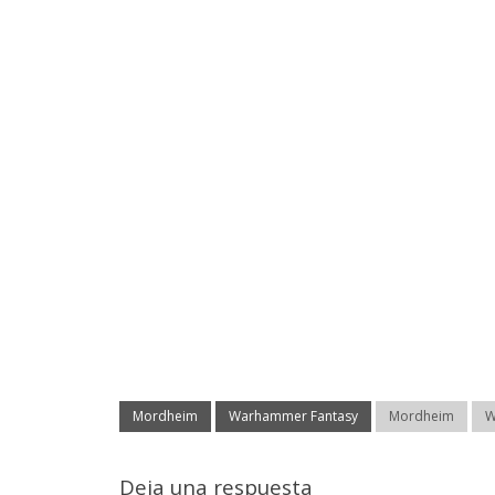
Mordheim
Warhammer Fantasy
Mordheim
W
Deja una respuesta