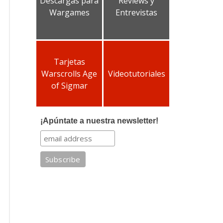
Descargas para
Reviews y
Wargames
Entrevistas
Tarjetas
Warscrolls Age
Videotutoriales
of Sigmar
¡Apúntate a nuestra newsletter!