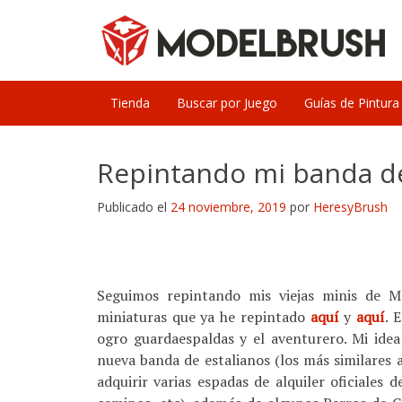
Skip
to
content
Tienda
Buscar por Juego
Guías de Pintura
Repintando mi banda de
Publicado el
24 noviembre, 2019
por
HeresyBrush
Seguimos repintando mis viejas minis de M
miniaturas que ya he repintado
aquí
y
aquí
. 
ogro guardaespaldas y el aventurero. Mi ide
nueva banda de estalianos (los más similares 
adquirir varias espadas de alquiler oficiales 