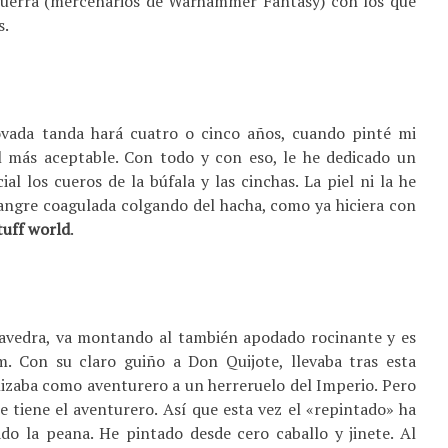
Guerra (mercenarios de Warhammer Fantasy) con los que
s.
vada tanda hará cuatro o cinco años, cuando pinté mi
l más aceptable. Con todo y con eso, le he dedicado un
al los cueros de la búfala y las cinchas. La piel ni la he
ngre coagulada colgando del hacha, como ya hiciera con
uff world
.
vedra, va montando al también apodado rocinante y es
. Con su claro guiño a Don Quijote, llevaba tras esta
lizaba como aventurero a un herreruelo del Imperio. Pero
ue tiene el aventurero. Así que esta vez el «repintado» ha
do la peana. He pintado desde cero caballo y jinete. Al