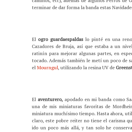
caminos, etc), además de algunos Perros de 
terminar de dar forma la banda estas Navidade
El
ogro guardaespaldas
lo pinté en una reno
Cazadores de Bruja, así que estaba a un nive
ratinín para mejorar algunas partes, en especi
tocado. Además también le metí un poco de sa
el
Mourngul
, utilizando la resina UV de
Greenst
El
aventurero,
apodado en mi banda como Saa
una de mis miniaturas favoritas de Mordheim
miniatura muchísimo tiempo. Hasta ahora, uti
claro, este pobre reiter no tiene el carisma q
ido un poco más allá, y tan solo he conserva