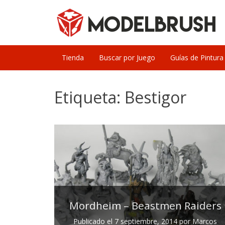
Skip
to
content
Tienda
Buscar por Juego
Guías de Pintura
Etiqueta:
Bestigor
Mordheim – Beastmen Raiders
Publicado el
7 septiembre, 2014
por
Marcos