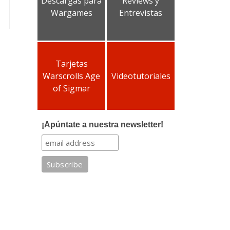
Descargas para
Reviews y
Wargames
Entrevistas
Tarjetas
Warscrolls Age
Videotutoriales
of Sigmar
¡Apúntate a nuestra newsletter!