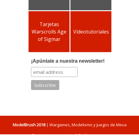
Tarjetas
Warscrolls Age
Videotutoriales
of Sigmar
¡Apúntate a nuestra newsletter!
ModelBrush 2018
| Wargames, Modelismo y Juegos de Mesa
Contacta con nosotros
|
Quiénes somos