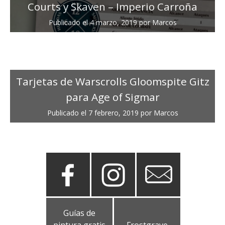
Courts y Skaven – Imperio Carroña
Publicado el
4 marzo, 2019
por
Marcos
Tarjetas de Warscrolls Gloomspite Gitz
para Age of Sigmar
Publicado el
7 febrero, 2019
por
Marcos
Guías de
pintura gratis
Frostgrave