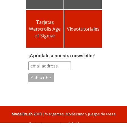
Tarjetas
Warscrolls Age
Videotutoriales
of Sigmar
¡Apúntate a nuestra newsletter!
ModelBrush 2018
| Wargames, Modelismo y Juegos de Mesa
Contacta con nosotros
|
Quiénes somos