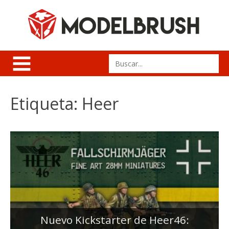
Skip
to
content
Search
for:
Etiqueta:
Heer
Nuevo Kickstarter de Heer46: