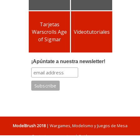
Tarjetas
Warscrolls Age
Videotutoriales
of Sigmar
¡Apúntate a nuestra newsletter!
ModelBrush 2018
| Wargames, Modelismo y Juegos de Mesa
Contacta con nosotros
|
Quiénes somos