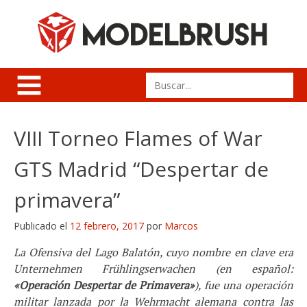
Skip
to
content
Search
for:
VIII Torneo Flames of War
GTS Madrid “Despertar de
primavera”
Publicado el
12 febrero, 2017
por
Marcos
La Ofensiva del Lago Balatón, cuyo nombre en clave era
Unternehmen Frühlingserwachen (en español:
«Operación Despertar de Primavera»
), fue una operación
militar lanzada por la Wehrmacht alemana contra las