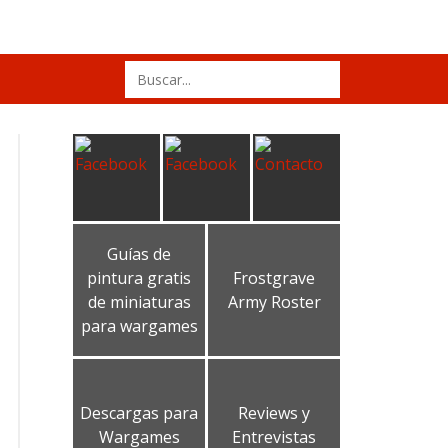
Search
for:
Guías de
pintura gratis
Frostgrave
de miniaturas
Army Roster
para wargames
Descargas para
Reviews y
Wargames
Entrevistas