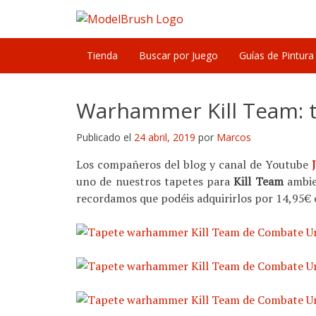
Skip
to
content
Tienda
Buscar por Juego
Guías de Pintura
Warhammer Kill Team: 
Publicado el
24 abril, 2019
por
Marcos
Los compañeros del blog y canal de Youtube
uno de nuestros tapetes para
Kill Team
ambie
recordamos que podéis adquirirlos por 14,95€