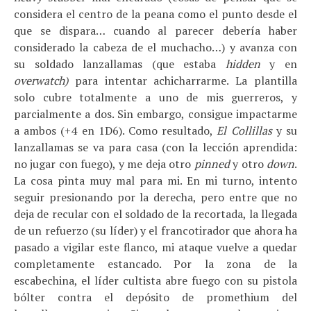
considera el centro de la peana como el punto desde el
que se dispara… cuando al parecer debería haber
considerado la cabeza de el muchacho…) y avanza con
su soldado lanzallamas (que estaba
hidden
y en
overwatch)
para intentar achicharrarme. La plantilla
solo cubre totalmente a uno de mis guerreros, y
parcialmente a dos. Sin embargo, consigue impactarme
a ambos (+4 en 1D6). Como resultado,
El Collillas
y su
lanzallamas se va para casa (con la lección aprendida:
no jugar con fuego), y me deja otro
pinned
y otro
down
.
La cosa pinta muy mal para mi. En mi turno, intento
seguir presionando por la derecha, pero entre que no
deja de recular con el soldado de la recortada, la llegada
de un refuerzo (su líder) y el francotirador que ahora ha
pasado a vigilar este flanco, mi ataque vuelve a quedar
completamente estancado. Por la zona de la
escabechina, el líder cultista abre fuego con su pistola
bólter contra el depósito de promethium del