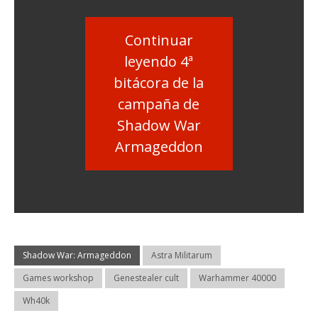
Continuar
leyendo 4ª
bitácora de la
campaña de
Shadow War
Armageddon
Shadow War: Armageddon
Astra Militarum
Games workshop
Genestealer cult
Warhammer 40000
Wh40k