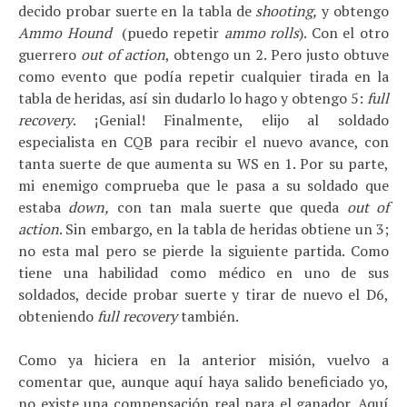
decido probar suerte en la tabla de
shooting,
y obtengo
Ammo Hound
(puedo repetir
ammo rolls
). Con el otro
guerrero
out of action
, obtengo un 2. Pero justo obtuve
como evento que podía repetir cualquier tirada en la
tabla de heridas, así sin dudarlo lo hago y obtengo 5:
full
recovery
. ¡Genial! Finalmente, elijo al soldado
especialista en CQB para recibir el nuevo avance, con
tanta suerte de que aumenta su WS en 1. Por su parte,
mi enemigo comprueba que le pasa a su soldado que
estaba
down,
con tan mala suerte que queda
out of
action
. Sin embargo, en la tabla de heridas obtiene un 3;
no esta mal pero se pierde la siguiente partida. Como
tiene una habilidad como médico en uno de sus
soldados, decide probar suerte y tirar de nuevo el D6,
obteniendo
full recovery
también.
Como ya hiciera en la anterior misión, vuelvo a
comentar que, aunque aquí haya salido beneficiado yo,
no existe una compensación real para el ganador. Aquí