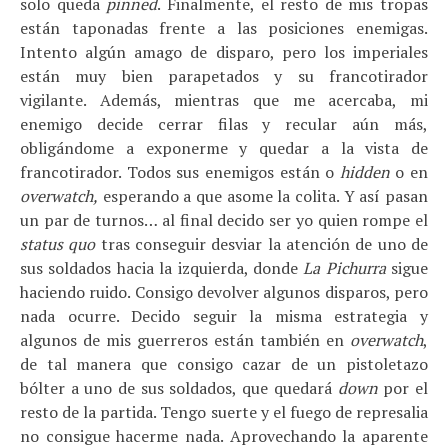
solo queda
pinned
. Finalmente, el resto de mis tropas
están taponadas frente a las posiciones enemigas.
Intento algún amago de disparo, pero los imperiales
están muy bien parapetados y su francotirador
vigilante. Además, mientras que me acercaba, mi
enemigo decide cerrar filas y recular aún más,
obligándome a exponerme y quedar a la vista de
francotirador. Todos sus enemigos están o
hidden
o en
overwatch,
esperando a que asome la colita. Y así pasan
un par de turnos… al final decido ser yo quien rompe el
status quo
tras conseguir desviar la atención de uno de
sus soldados hacia la izquierda, donde
La Pichurra
sigue
haciendo ruido. Consigo devolver algunos disparos, pero
nada ocurre. Decido seguir la misma estrategia y
algunos de mis guerreros están también en
overwatch
,
de tal manera que consigo cazar de un pistoletazo
bólter a uno de sus soldados, que quedará
down
por el
resto de la partida. Tengo suerte y el fuego de represalia
no consigue hacerme nada. Aprovechando la aparente