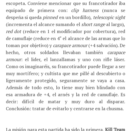
escopeta. Conviene mencionar que su francotirador iba
equipado de primera con:
clip harness
(nunca se
despeña si queda
pinned
en un bordillo),
telescopic sight
(incrementa el alcance sumando el
short range
al largo),
red dot
(reduce en 1 el modificador por cobertura), red
de camuflaje (reduce en 4″ el alcance de las armas que lo
toman por objetivo) y
carapace armour
(+4 salvación). De
hecho, otros soldados llevaban también
carapace
armour
: el lider, el lanzallamas y uno con rifle láser.
Como os imaginaréis, su francotirador puede llegar a ser
muy mortífero; y cultista que me pillé al descubierto o
ligeramente protegido, seguramente se vaya a casa.
Además de todo esto, lo tiene muy bien blindado con
esa armadura de +4, el arnés y la red de camuflaje. Es
decir: difícil de matar y muy duro al disparar.
Conclusión: tratar de evitarlo y centrarse en la chusma.
La misión para esta partida ha sido la primera,
Kill Team