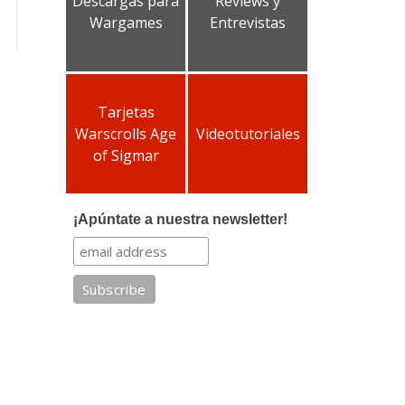
Descargas para
Reviews y
Wargames
Entrevistas
Tarjetas
Warscrolls Age
Videotutoriales
of Sigmar
¡Apúntate a nuestra newsletter!