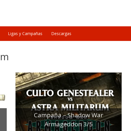
Ligas y Campañas
Descargas
um
s
Campaña – Shadow War
Armageddon 3/5