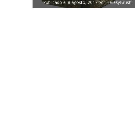
Publicado el
8 agosto, 2017
por
HeresyBrush