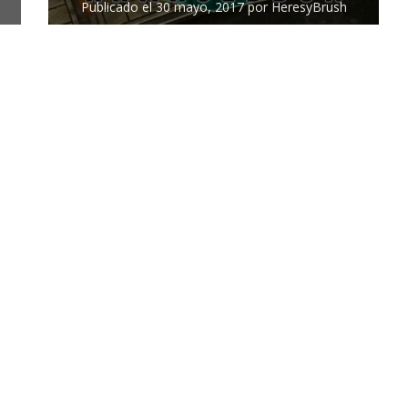
Publicado el
30 mayo, 2017
por
HeresyBrush