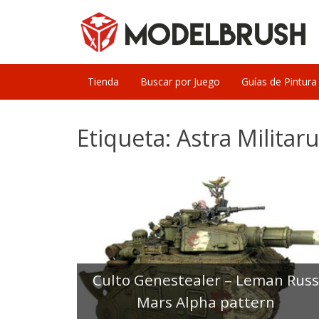
Skip
to
content
Tienda
Buscar por Juego
Guías de Pintura
Etiqueta:
Astra Militar
Culto Genestealer – Leman Rus
Mars Alpha pattern