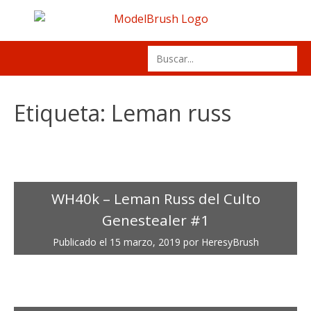
Skip
to
content
Search
for:
Etiqueta:
Leman russ
WH40k – Leman Russ del Culto
Genestealer #1
Publicado el
15 marzo, 2019
por
HeresyBrush