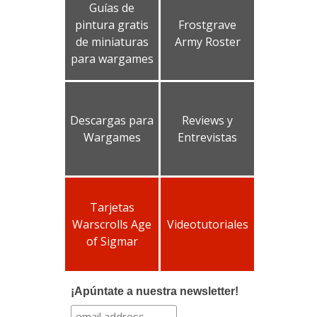
Guías de
pintura gratis
Frostgrave
de miniaturas
Army Roster
para wargames
Descargas para
Reviews y
Wargames
Entrevistas
Tarjetas
Warscrolls Age
Videotutoriales
of Sigmar
¡Apúntate a nuestra newsletter!