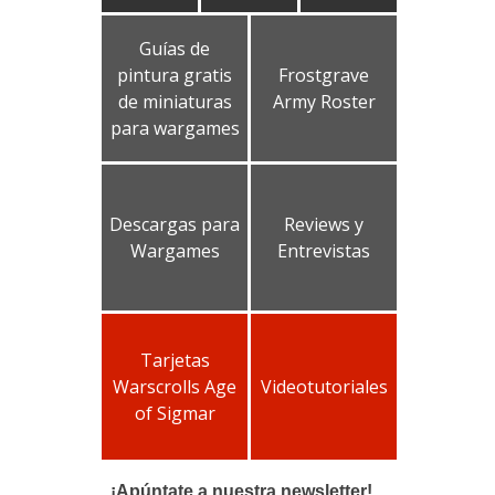
Guías de
pintura gratis
Frostgrave
de miniaturas
Army Roster
para wargames
Descargas para
Reviews y
Wargames
Entrevistas
Tarjetas
Warscrolls Age
Videotutoriales
of Sigmar
¡Apúntate a nuestra newsletter!