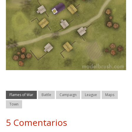
Flames of War
Battle
Campaign
League
Maps
Town
5 Comentarios