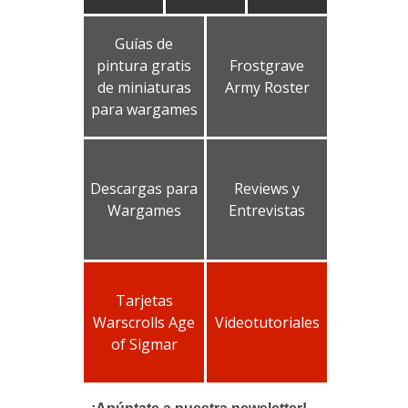
Guías de
pintura gratis
Frostgrave
de miniaturas
Army Roster
para wargames
Descargas para
Reviews y
Wargames
Entrevistas
Tarjetas
Warscrolls Age
Videotutoriales
of Sigmar