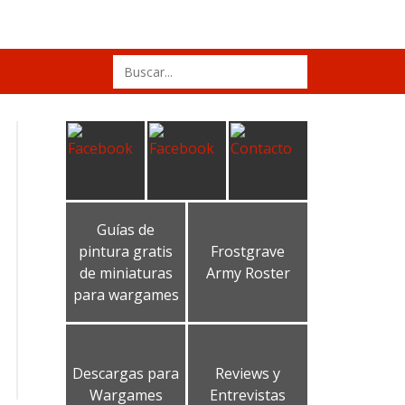
Search
for:
Guías de
pintura gratis
Frostgrave
de miniaturas
Army Roster
para wargames
Descargas para
Reviews y
Wargames
Entrevistas