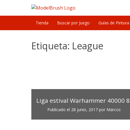
Skip
to
content
Tienda
Buscar por Juego
Guías de Pintura
Etiqueta:
League
Liga estival Warhammer 40000 8
Publicado el
28 junio, 2017
por
Marcos