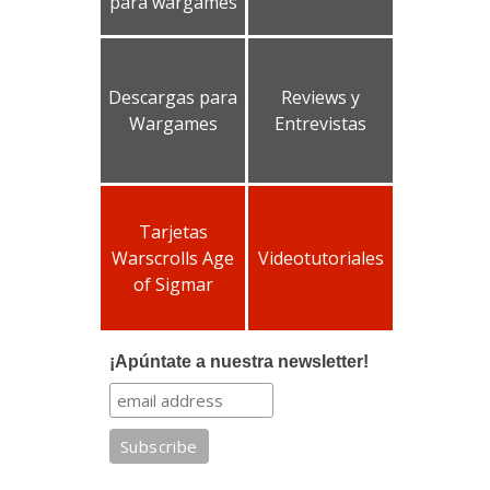
para wargames
Descargas para
Reviews y
Wargames
Entrevistas
Tarjetas
Warscrolls Age
Videotutoriales
of Sigmar
¡Apúntate a nuestra newsletter!