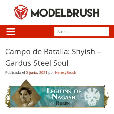
Skip
to
content
Search
for:
Campo de Batalla: Shyish –
Gardus Steel Soul
Publicado el
5 junio, 2021
por
HeresyBrush