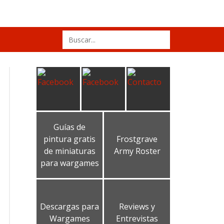
Search
for:
Guías de
pintura gratis
Frostgrave
de miniaturas
Army Roster
para wargames
Descargas para
Reviews y
Wargames
Entrevistas