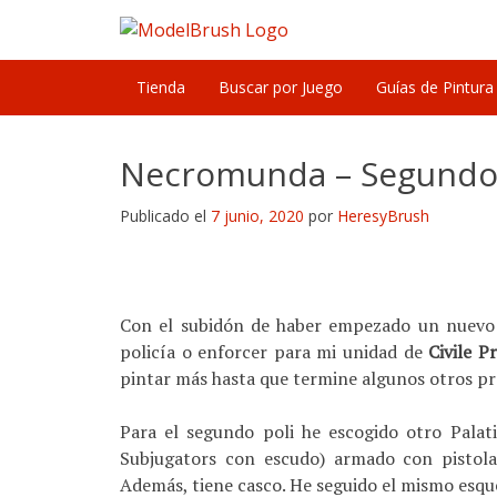
Skip
to
content
Tienda
Buscar por Juego
Guías de Pintura
Necromunda – Segundo
Publicado el
7 junio, 2020
por
HeresyBrush
Con el subidón de haber empezado un nuevo 
policía o enforcer para mi unidad de
Civile P
pintar más hasta que termine algunos otros pr
Para el segundo poli he escogido otro Palat
Subjugators con escudo) armado con pistola
Además, tiene casco. He seguido el mismo esque