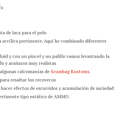
fo
a de laca para el pelo
ra acrílica pertinente. Aquí he combinado diferentes
luid y con un pincel y un palillo vamos levantando la
do y arañazos muy realistas
o algunas calcomanías de
Scumbag Kustoms
.
ara resaltar los recovecos
 hacer efectos de escurridos y acumulación de suciedad
pertinente tipo estático de AMMO.