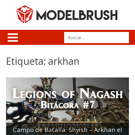
Skip
to
content
Search
for:
Etiqueta:
arkhan
Campo de Batalla: Shyish – Arkhan el