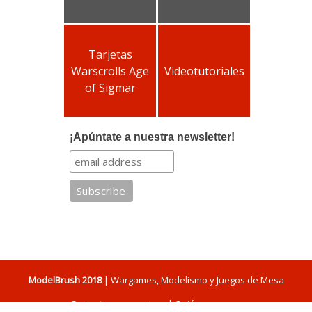
Tarjetas
Warscrolls Age
Videotutoriales
of Sigmar
¡Apúntate a nuestra newsletter!
ModelBrush 2018
| Wargames, Modelismo y Juegos de Mesa
Contacta con nosotros
|
Quiénes somos