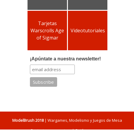
Tarjetas
Warscrolls Age
Videotutoriales
of Sigmar
¡Apúntate a nuestra newsletter!
ModelBrush 2018
| Wargames, Modelismo y Juegos de Mesa
Contacta con nosotros
|
Quiénes somos