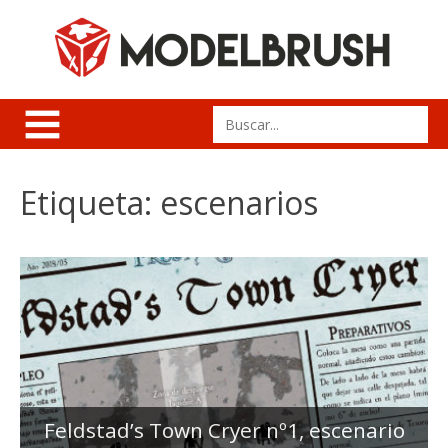
Skip
to
content
Search
for:
Etiqueta:
escenarios
Feldstad’s Town Cryer nº1, escenario