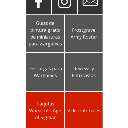
Guías de
pintura gratis
Frostgrave
de miniaturas
Army Roster
para wargames
Descargas para
Reviews y
Wargames
Entrevistas
Tarjetas
Warscrolls Age
Videotutoriales
of Sigmar