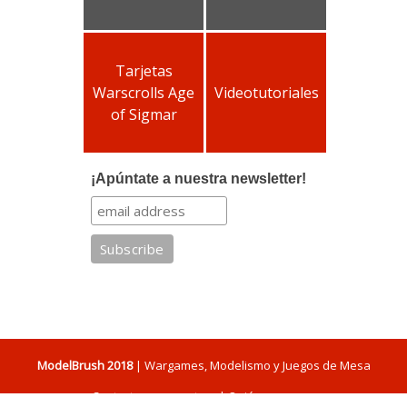
Tarjetas
Warscrolls Age
Videotutoriales
of Sigmar
¡Apúntate a nuestra newsletter!
ModelBrush 2018
| Wargames, Modelismo y Juegos de Mesa
Contacta con nosotros
|
Quiénes somos