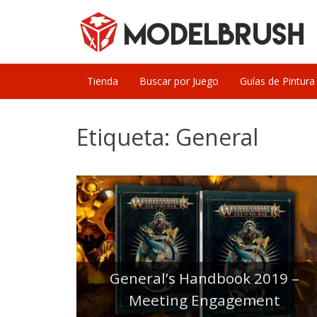
Skip
to
content
Tienda
Buscar por Juego
Guías de Pintura
Etiqueta:
General
General’s Handbook 2019 –
Meeting Engagement