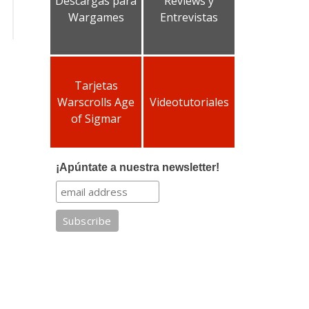
Descargas para
Reviews y
Wargames
Entrevistas
Tarjetas
Warscrolls Age
Videotutoriales
of Sigmar
¡Apúntate a nuestra newsletter!