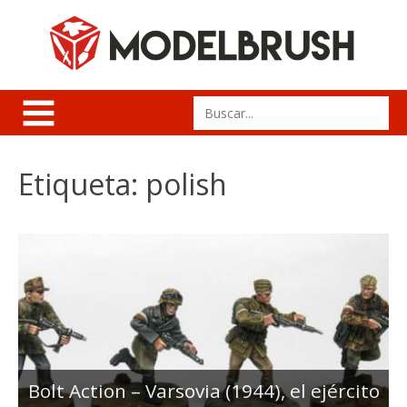
Skip
to
content
Search
for:
Etiqueta:
polish
Bolt Action – Varsovia (1944), el ejército