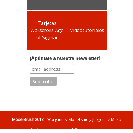
Tarjetas
Warscrolls Age
Videotutoriales
of Sigmar
¡Apúntate a nuestra newsletter!
ModelBrush 2018
| Wargames, Modelismo y Juegos de Mesa
Contacta con nosotros
|
Quiénes somos