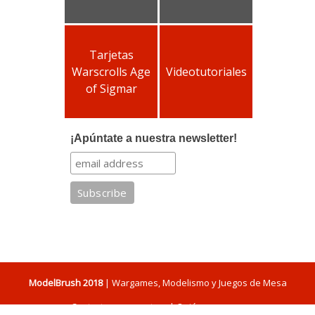
Tarjetas
Warscrolls Age
Videotutoriales
of Sigmar
¡Apúntate a nuestra newsletter!
ModelBrush 2018
| Wargames, Modelismo y Juegos de Mesa
Contacta con nosotros
|
Quiénes somos