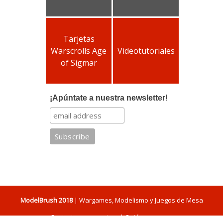
Tarjetas
Warscrolls Age
Videotutoriales
of Sigmar
¡Apúntate a nuestra newsletter!
ModelBrush 2018
| Wargames, Modelismo y Juegos de Mesa
Contacta con nosotros
|
Quiénes somos