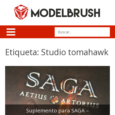
Skip
to
content
Search
for:
Etiqueta:
Studio tomahawk
Suplemento para SAGA –