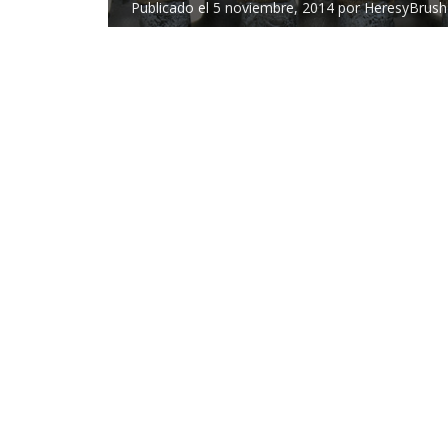
Publicado el
5 noviembre, 2014
por
HeresyBrush