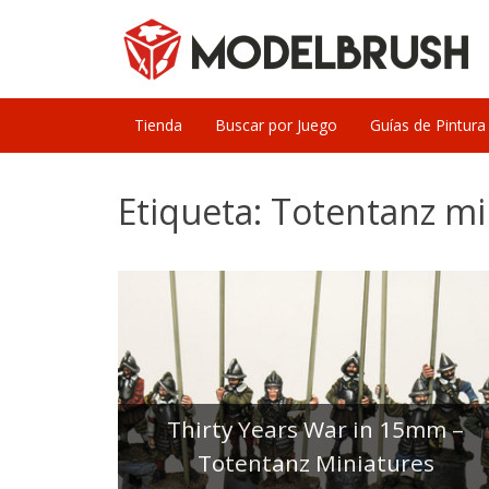
Skip
to
content
Tienda
Buscar por Juego
Guías de Pintura
Etiqueta:
Totentanz mi
Thirty Years War in 15mm –
Totentanz Miniatures