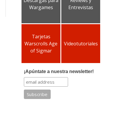
Descargas para
Reviews y
Wargames
Entrevistas
Tarjetas
Warscrolls Age
Videotutoriales
of Sigmar
¡Apúntate a nuestra newsletter!