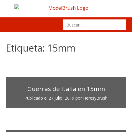
Skip
to
content
Search
for:
Etiqueta:
15mm
Guerras de Italia en 15mm
Publicado el
27 julio, 2019
por
HeresyBrush