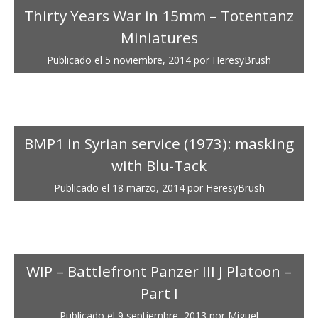
Thirty Years War in 15mm – Totentanz
Miniatures
Publicado el
5 noviembre, 2014
por
HeresyBrush
BMP1 in Syrian service (1973): masking
with Blu-Tack
Publicado el
18 marzo, 2014
por
HeresyBrush
WIP – Battlefront Panzer III J Platoon –
Part I
Publicado el
9 septiembre, 2013
por
Miguel