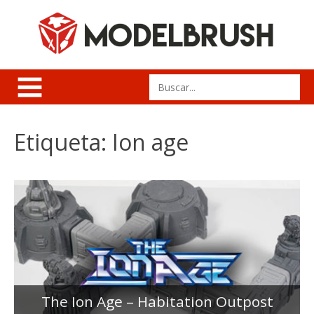
Skip
to
content
Search
for:
Etiqueta:
Ion age
The Ion Age – Habitation Outpost