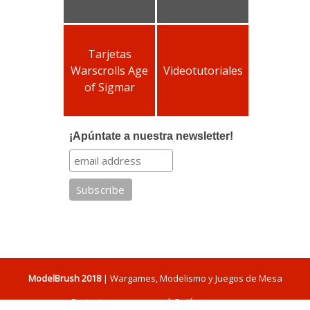
Tarjetas
Warscrolls Age
Videotutoriales
of Sigmar
¡Apúntate a nuestra newsletter!
ModelBrush 2018
| Wargames, Modelismo y Juegos de Mesa
Contacta con nosotros
|
Quiénes somos