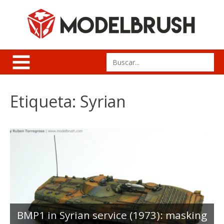
Skip
to
content
Search
for:
Etiqueta:
Syrian
BMP1 in Syrian service (1973): masking