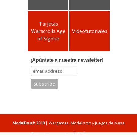
Tarjetas
Warscrolls Age
Videotutoriales
of Sigmar
¡Apúntate a nuestra newsletter!
ModelBrush 2018
| Wargames, Modelismo y Juegos de Mesa
Contacta con nosotros
|
Quiénes somos