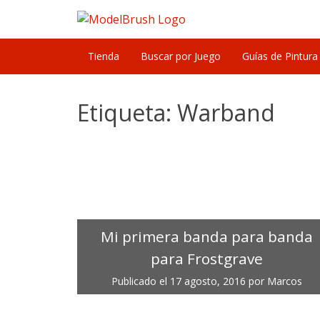
Skip
to
content
Tienda
Buscar por Juego
Guías de Pintura
Etiqueta:
Warband
Mi primera banda para banda
para Frostgrave
Publicado el
17 agosto, 2016
por
Marcos