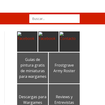
Search
for:
Guías de
pintura gratis
Frostgrave
de miniaturas
Army Roster
para wargames
Descargas para
Reviews y
Wargames
Entrevistas