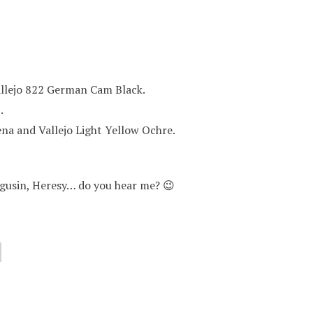
allejo 822 German Cam Black.
.
ena and Vallejo Light Yellow Ochre.
Angusin, Heresy… do you hear me? 😉