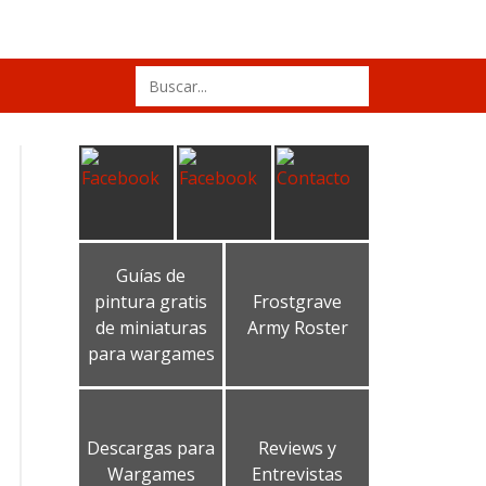
Search
for:
Guías de
pintura gratis
Frostgrave
de miniaturas
Army Roster
para wargames
Descargas para
Reviews y
Wargames
Entrevistas