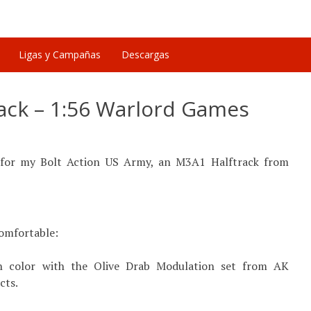
Ligas y Campañas
Descargas
rack – 1:56 Warlord Games
e for my Bolt Action US Army, an M3A1 Halftrack from
comfortable:
en color with the Olive Drab Modulation set from AK
cts.