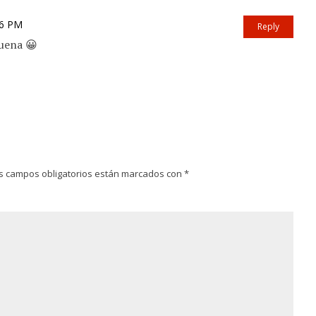
36 PM
Reply
uena 😀
s campos obligatorios están marcados con
*