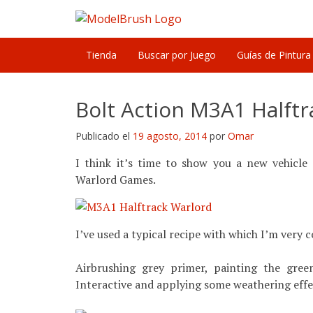
Skip
to
content
Tienda
Buscar por Juego
Guías de Pintura
Bolt Action M3A1 Halft
Publicado el
19 agosto, 2014
por
Omar
I think it’s time to show you a new vehicl
Warlord Games.
I’ve used a typical recipe with which I’m very 
Airbrushing grey primer, painting the gre
Interactive and applying some weathering effe