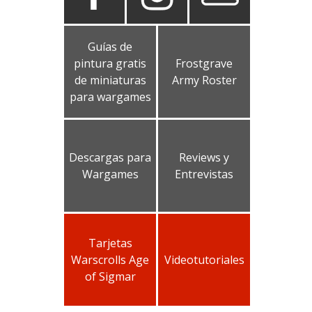
Guías de
pintura gratis
Frostgrave
de miniaturas
Army Roster
para wargames
Descargas para
Reviews y
Wargames
Entrevistas
Tarjetas
Warscrolls Age
Videotutoriales
of Sigmar