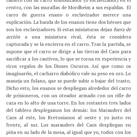
tablero con su carro somodizador (o esclavizador) en el
centro, con las murallas de Mordheim a sus espaldas. El
carro de guerra enano o esclavizador merece una
explicación. La banda de los enanos tiene dos héroes que
son los esclavizadores. Si estas miniaturas dejan
fuera de
acción
a una miniatura rival, ésta se considera
capturada y se la encierra en el carro. Tras la partida, se
supone que el carro se dirige a las tierras del Caos para
sacrificar a los cautivos, lo que se torna en experiencia y
ricos regalos de los Dioses Oscuros. Así que como os
imaginaréis, el cacharro diabólico vale su peso en oro. Lo
maneja un fulano, que se puede subir o bajar del trasto.
Dicho esto, los enanos se despliegan alrededor del carro
de prisioneros, con un oteador armado con un rifle de
caza en lo alto de una torre. En los restantes tres lados
del tablero desplegamos los demás: los Marauders del
Caos al este, los Bretonianos al oeste y yo justo en
frente, al sur. Los marauders del Caos despliegan en
piña en su lado de la mesa, al igual que yo, todos con los