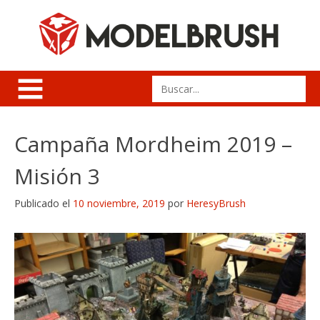
Skip
to
content
Search
for:
Campaña Mordheim 2019 –
Misión 3
Publicado el
10 noviembre, 2019
por
HeresyBrush