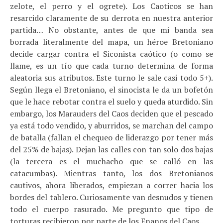
zelote, el perro y el ogrete). Los Caoticos se han
resarcido claramente de su derrota en nuestra anterior
partida… No obstante, antes de que mi banda sea
borrada literalmente del mapa, un héroe Bretoniano
decide cargar contra el Siconista caótico (o como se
llame, es un tío que cada turno determina de forma
aleatoria sus atributos. Este turno le sale casi todo 5+).
Según llega el Bretoniano, el sinocista le da un bofetón
que le hace rebotar contra el suelo y queda aturdido. Sin
embargo, los Marauders del Caos deciden que el pescado
ya está todo vendido, y aburridos, se marchan del campo
de batalla (fallan el chequeo de liderazgo por tener más
del 25% de bajas). Dejan las calles con tan solo dos bajas
(la tercera es el muchacho que se calló en las
catacumbas). Mientras tanto, los dos Bretonianos
cautivos, ahora liberados, empiezan a correr hacia los
bordes del tablero. Curiosamente van desnudos y tienen
todo el cuerpo rasurado. Me pregunto que tipo de
torturas recibieron por parte de los Enanos del Caos…