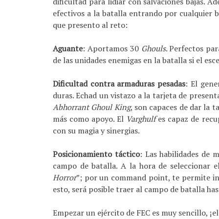
dificultad para lidiar con salvaciones bajas. 
efectivos a la batalla entrando por cualquier b
que presento al reto:
Aguante
: Aportamos 30
Ghouls
. Perfectos pa
de las unidades enemigas en la batalla si el es
Dificultad contra armaduras pesadas
: El gene
duras. Echad un vistazo a la tarjeta de presen
Abhorrant Ghoul King
, son capaces de dar la t
más como apoyo. El
Varghulf
es capaz de recup
con su magia y sinergias.
Posicionamiento táctico
: Las habilidades de 
campo de batalla. A la hora de seleccionar 
Horror
”; por un command point, te permite i
esto, será posible traer al campo de batalla ha
Empezar un ejército de FEC es muy sencillo, ¡e