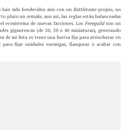
o han sido bendecidos aún con un
Battletome
propio, no
orto plazo un
remake
, aun así, las reglas están balanceadas
el ecosistema de nuevas facciones. Los
Freeguild
son un
dades gigantescas (de 20, 30 o 40 miniaturas), generando
ea de mi lista es tener una fuerza fija para atrincherar en
l para fijar unidades enemigas, flanquear o acabar con