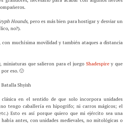
es grandotes, necesario para acabar con algunos héroes
 compañeros.
ryph Hounds
, pero es más bien para hostigar y desviar un
ico, no?).
, con muchísima movilidad y también ataques a distancia
s
, miniaturas que salieron para el juego
Shadespire
y que
por eso. 🙂
 clásica en el sentido de que solo incorpora unidades
no tengo caballería en hipogrifo; ni carros mágicos; el
tc.) Esto es así porque quiero que mi ejército sea una
e había antes, con unidades medievales, no mitológicas o