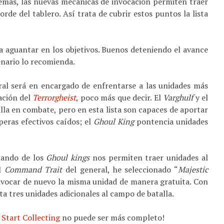
Además, las nuevas mecánicas de invocación permiten traer
orde del tablero. Así trata de cubrir estos puntos la lista
ra aguantar en los objetivos. Buenos deteniendo el avance
cenario lo recomienda.
ral será en encargado de enfrentarse a las unidades más
tación del
Terrorgheist
, poco más que decir. El
Varghulf
y el
alla en combate, pero en esta lista son capaces de aportar
eras efectivos caídos; el
Ghoul King
pontencia unidades
mando de los
Ghoul kings
nos permiten traer unidades al
el
Command Trait
del general, he seleccionado “
Majestic
nvocar de nuevo la misma unidad de manera gratuita. Con
sta tres unidades adicionales al campo de batalla.
l
Start Collecting
no puede ser más completo!