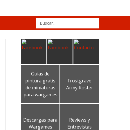
Search
for:
Guías de
pintura gratis
Frostgrave
de miniaturas
Army Roster
para wargames
Descargas para
Reviews y
Wargames
Entrevistas